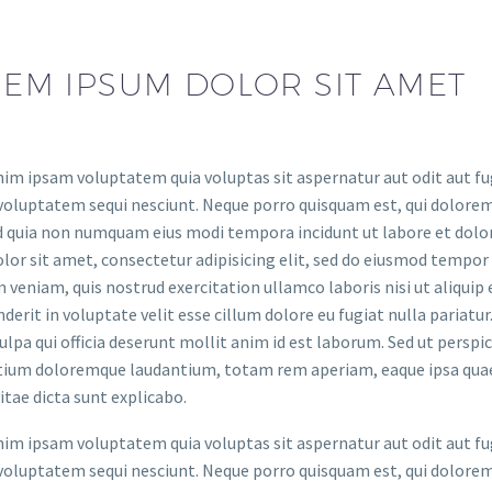
EM IPSUM DOLOR SIT AMET
m ipsam voluptatem quia voluptas sit aspernatur aut odit aut fug
voluptatem sequi nesciunt. Neque porro quisquam est, qui dolorem 
ed quia non numquam eius modi tempora incidunt ut labore et do
lor sit amet, consectetur adipisicing elit, sed do eiusmod tempor
 veniam, quis nostrud exercitation ullamco laboris nisi ut aliquip
derit in voluptate velit esse cillum dolore eu fugiat nulla pariatu
culpa qui officia deserunt mollit anim id est laborum. Sed ut persp
ium doloremque laudantium, totam rem aperiam, eaque ipsa quae ab
itae dicta sunt explicabo.
m ipsam voluptatem quia voluptas sit aspernatur aut odit aut fug
voluptatem sequi nesciunt. Neque porro quisquam est, qui dolorem 