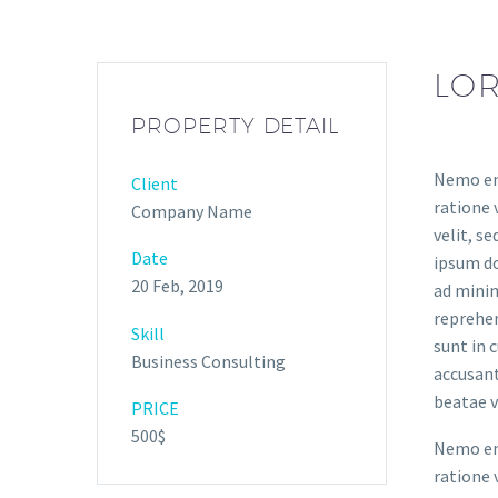
LOR
PROPERTY DETAIL
Nemo eni
Client
ratione 
Company Name
velit, s
Date
ipsum do
20 Feb, 2019
ad minim
reprehen
Skill
sunt in 
Business Consulting
accusant
beatae v
PRICE
500$
Nemo eni
ratione 