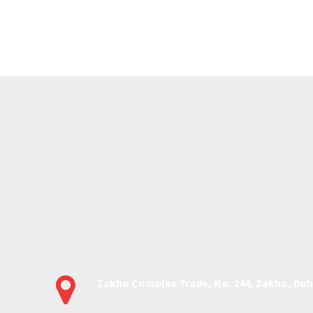
CONTACT US


Zakho Complex Trade, No. 244, Zakho, Duh