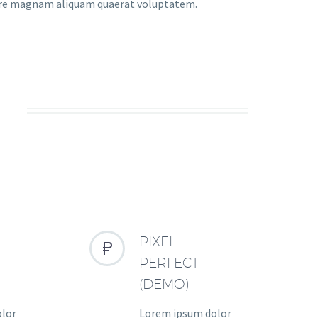
lore magnam aliquam quaerat voluptatem.
S
PIXEL


PERFECT
(DEMO)
olor
Lorem ipsum dolor