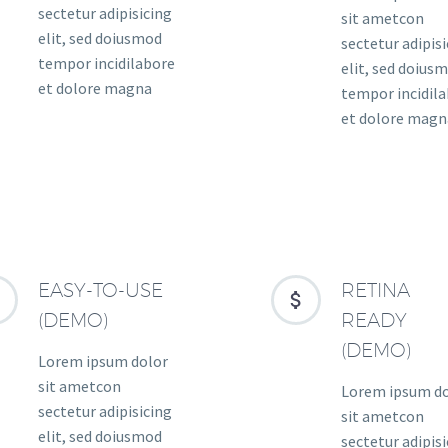
sectetur adipisicing
sit ametcon
elit, sed doiusmod
sectetur adipis
tempor incidilabore
elit, sed doius
et dolore magna
tempor incidil
et dolore magn
EASY-TO-USE
RETINA




(DEMO)
READY
(DEMO)
Lorem ipsum dolor
sit ametcon
Lorem ipsum d
sectetur adipisicing
sit ametcon
elit, sed doiusmod
sectetur adipis