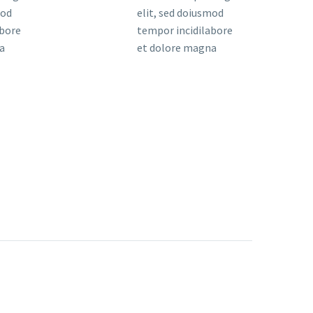
mod
elit, sed doiusmod
abore
tempor incidilabore
a
et dolore magna