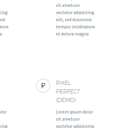
sit ametcon
icing
sectetur adipisicing
mod
elit, sed doiusmod
abore
tempor incidilabore
a
et dolore magna
PIXEL


PERFECT
(DEMO)
olor
Lorem ipsum dolor
sit ametcon
icing
sectetur adipisicing