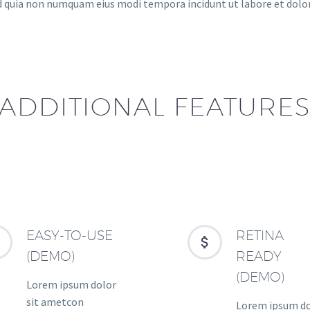
ed quia non numquam eius modi tempora incidunt ut labore et do
ADDITIONAL FEATURE
EASY-TO-USE
RETINA




(DEMO)
READY
(DEMO)
Lorem ipsum dolor
sit ametcon
Lorem ipsum d